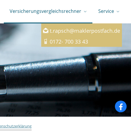
Versicherungsvergleichsrechner
Service
0351 - 4 1111 80
t.rapsch@maklerpostfach.de
0172- 700 33 43
enschutzerklärung